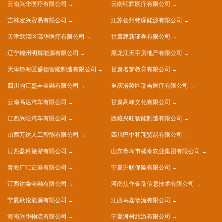
云南兴华医疗有限公司
云南明辉医疗有限公司
吉林宏兴贸易有限公司
江苏扬州铭琛能源有限公司
天津武清区高华医疗有限公司
甘肃建新证券有限公司
辽宁锦州明辉能源有限公司
黑龙江天宇房地产有限公司
天津静海区盛德智能制造有限公司
甘肃名梦教育有限公司
四川内江盛丰金融有限公司
重庆涪陵区瑞吉医疗有限公司
云南高达汽车有限公司
甘肃高峰文化有限公司
江西兴旺汽车有限公司
西藏兴旺智能制造有限公司
山西万达人工智能有限公司
四川巴中和翔贸易有限公司
江西盈科旅游有限公司
山东青岛市盛泰农业集团有限公司
青海广汇证券有限公司
宁夏升联保险有限公司
江西达鑫金融有限公司
河南焦作金瑞信息技术有限公司
宁夏秋伦能源有限公司
江西鸟嘉物流有限公司
海南兴华物流有限公司
宁夏河树旅游有限公司